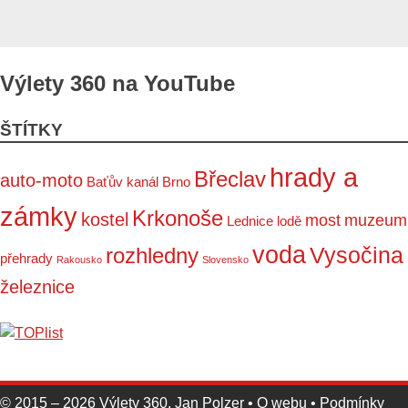
Výlety 360 na YouTube
ŠTÍTKY
hrady a
Břeclav
auto-moto
Baťův kanál
Brno
zámky
Krkonoše
kostel
most
muzeum
Lednice
lodě
voda
Vysočina
rozhledny
přehrady
Rakousko
Slovensko
železnice
© 2015 – 2026
Výlety 360
,
Jan Polzer
•
O webu
•
Podmínky