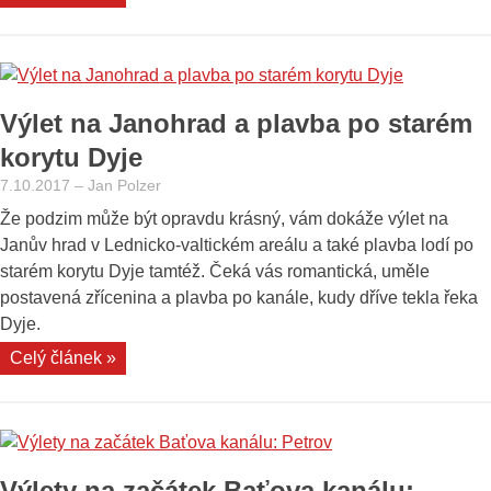
první
regata:
Brandaris
Race
Výlet na Janohrad a plavba po starém
a
historické
korytu Dyje
plachetnice,
7.10.2017
–
Jan Polzer
kam
Že podzim může být opravdu krásný, vám dokáže výlet na
oko
Janův hrad v Lednicko-valtickém areálu a také plavba lodí po
dohlédne“
starém korytu Dyje tamtéž. Čeká vás romantická, uměle
postavená zřícenina a plavba po kanále, kudy dříve tekla řeka
Dyje.
„Výlet
Celý článek »
na
Janohrad
a
plavba
Výlety na začátek Baťova kanálu:
po