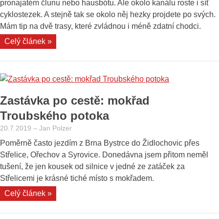
pronajatém člunu nebo hausbótu. Ale okolo kanálu roste i síť
cyklostezek. A stejně tak se okolo něj hezky projdete po svých.
Mám tip na dvě trasy, které zvládnou i méně zdatní chodci.
„Pěší
Celý článek »
výlet
okolo
Baťova
kanálu?
Zastávka po cestě: mokřad
Proč
ne.
Troubského potoka
Začněte
20.7.2019
–
Jan Polzer
v
Poměrně často jezdím z Brna Bystrce do Židlochovic přes
Petrově.“
Střelice, Ořechov a Syrovice. Donedávna jsem přitom neměl
tušení, že jen kousek od silnice v jedné ze zatáček za
Střelicemi je krásné tiché místo s mokřadem.
„Zastávka
Celý článek »
po
cestě: