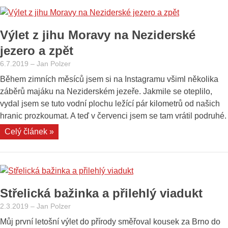
mokřad
Troubského
Výlet z jihu Moravy na Neziderské
potoka“
jezero a zpět
6.7.2019
–
Jan Polzer
Během zimních měsíců jsem si na Instagramu všiml několika
záběrů majáku na Neziderském jezeře. Jakmile se oteplilo,
vydal jsem se tuto vodní plochu ležící pár kilometrů od našich
hranic prozkoumat. A teď v červenci jsem se tam vrátil podruhé.
„Výlet
Celý článek »
z
jihu
Moravy
na
Střelická bažinka a přilehlý viadukt
Neziderské
jezero
2.3.2019
–
Jan Polzer
a
Můj první letošní výlet do přírody směřoval kousek za Brno do