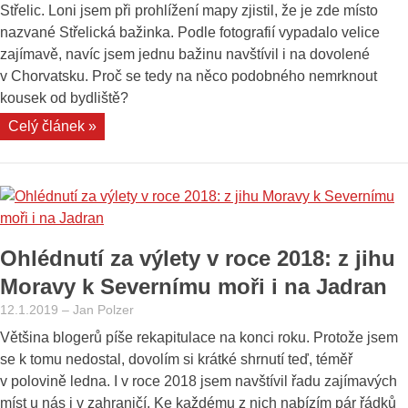
zpět“
Střelic. Loni jsem při prohlížení mapy zjistil, že je zde místo
nazvané Střelická bažinka. Podle fotografií vypadalo velice
zajímavě, navíc jsem jednu bažinu navštívil i na dovolené
v Chorvatsku. Proč se tedy na něco podobného nemrknout
kousek od bydliště?
„Střelická
Celý článek »
bažinka
a
přilehlý
viadukt“
Ohlédnutí za výlety v roce 2018: z jihu
Moravy k Severnímu moři i na Jadran
12.1.2019
–
Jan Polzer
Většina blogerů píše rekapitulace na konci roku. Protože jsem
se k tomu nedostal, dovolím si krátké shrnutí teď, téměř
v polovině ledna. I v roce 2018 jsem navštívil řadu zajímavých
míst u nás i v zahraničí. Ke každému z nich nabízím pár řádků