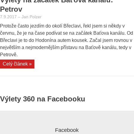
starém
Petrov
korytu
7.9.2017
–
Jan Polzer
Dyje“
Protože často jezdím do okolí Břeclavi, řekl jsem si někdy v
červnu, že je na čase podívat se na začátek Baťova kanálu. Od
Břeclavi je to do Hodonína autem kousek. Začal jsem rovnou v
největším a nejmodernějším přístavu na Baťově kanálu, tedy v
Petrově.
„Výlety
Celý článek »
na
začátek
Baťova
kanálu:
Výlety 360 na Facebooku
Petrov“