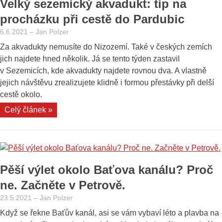
Velký sezemický akvadukt: tip na
procházku při cestě do Pardubic
6.6.2021
–
Jan Polzer
Za akvadukty nemusíte do Nizozemí. Také v českých zemích
jich najdete hned několik. Já se tento týden zastavil
v Sezemicích, kde akvadukty najdete rovnou dva. A vlastně
jejich návštěvu zrealizujete klidně i formou přestávky při delší
cestě okolo.
„Velký
Celý článek »
sezemický
akvadukt:
tip
na
Pěší výlet okolo Baťova kanálu? Proč
procházku
při
ne. Začněte v Petrově.
cestě
23.5.2021
–
Jan Polzer
do
Když se řekne Baťův kanál, asi se vám vybaví léto a plavba na
Pardubic“