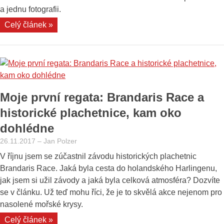
a jednu fotografii.
„Ohlédnutí
Celý článek »
za
výlety
v
roce
2018:
Moje první regata: Brandaris Race a
z
jihu
historické plachetnice, kam oko
Moravy
dohlédne
k
26.11.2017
–
Jan Polzer
Severnímu
V říjnu jsem se zúčastnil závodu historických plachetnic
moři
Brandaris Race. Jaká byla cesta do holandského Harlingenu,
i
jak jsem si užil závody a jaká byla celková atmosféra? Dozvíte
na
se v článku. Už teď mohu říci, že je to skvělá akce nejenom pro
Jadran“
nasolené mořské krysy.
„Moje
Celý článek »