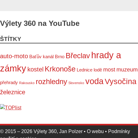
Výlety 360 na YouTube
ŠTÍTKY
hrady a
Břeclav
auto-moto
Baťův kanál
Brno
zámky
Krkonoše
kostel
most
muzeum
Lednice
lodě
voda
Vysočina
rozhledny
přehrady
Rakousko
Slovensko
železnice
© 2015 – 2026
Výlety 360
,
Jan Polzer
•
O webu
•
Podmínky