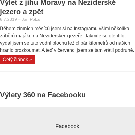
Výlet z jihu Moravy na Neziderské
jezero a zpět
6.7.2019
–
Jan Polzer
Během zimních měsíců jsem si na Instagramu všiml několika
záběrů majáku na Neziderském jezeře. Jakmile se oteplilo,
vydal jsem se tuto vodní plochu ležící pár kilometrů od našich
hranic prozkoumat. A teď v červenci jsem se tam vrátil podruhé.
„Výlet
Celý článek »
z
jihu
Moravy
na
Výlety 360 na Facebooku
Neziderské
jezero
a
zpět“