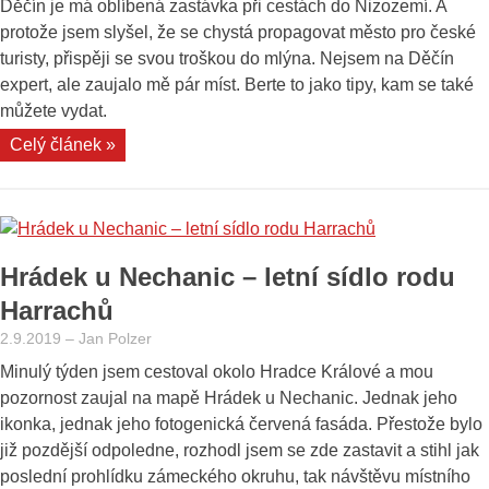
Děčín je má oblíbená zastávka při cestách do Nizozemí. A
protože jsem slyšel, že se chystá propagovat město pro české
turisty, přispěji se svou troškou do mlýna. Nejsem na Děčín
expert, ale zaujalo mě pár míst. Berte to jako tipy, kam se také
můžete vydat.
„Moje
Celý článek »
tipy
na
výlet
po
Hrádek u Nechanic – letní sídlo rodu
Děčíně
–
Harrachů
zámek,
2.9.2019
–
Jan Polzer
mosty,
Minulý týden jsem cestoval okolo Hradce Králové a mou
Labe“
pozornost zaujal na mapě Hrádek u Nechanic. Jednak jeho
ikonka, jednak jeho fotogenická červená fasáda. Přestože bylo
již pozdější odpoledne, rozhodl jsem se zde zastavit a stihl jak
poslední prohlídku zámeckého okruhu, tak návštěvu místního