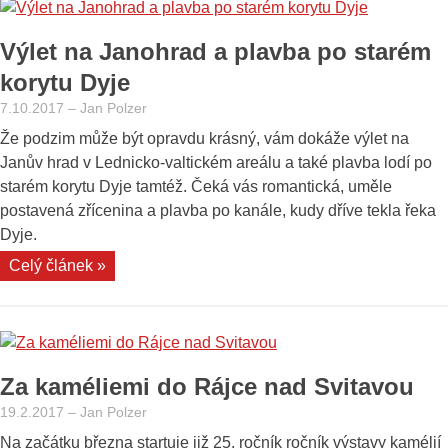
u
zříceniny
Výlet na Janohrad a plavba po starém
hradu
Dalečín
korytu Dyje
a
7.10.2017
–
Jan Polzer
místního
Že podzim může být opravdu krásný, vám dokáže výlet na
zámku“
Janův hrad v Lednicko-valtickém areálu a také plavba lodí po
starém korytu Dyje tamtéž. Čeká vás romantická, uměle
postavená zřícenina a plavba po kanále, kudy dříve tekla řeka
Dyje.
„Výlet
Celý článek »
na
Janohrad
a
plavba
Za kaméliemi do Rájce nad Svitavou
po
starém
19.2.2017
–
Jan Polzer
korytu
Na začátku března startuje již 25. ročník ročník výstavy kamélií