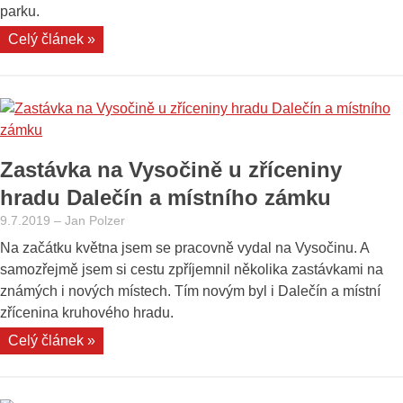
parku.
„Hrádek
Celý článek »
u
Nechanic
–
letní
sídlo
Zastávka na Vysočině u zříceniny
rodu
Harrachů“
hradu Dalečín a místního zámku
9.7.2019
–
Jan Polzer
Na začátku května jsem se pracovně vydal na Vysočinu. A
samozřejmě jsem si cestu zpříjemnil několika zastávkami na
známých i nových místech. Tím novým byl i Dalečín a místní
zřícenina kruhového hradu.
„Zastávka
Celý článek »
na
Vysočině