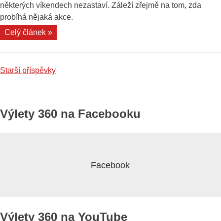
některých víkendech nezastaví. Záleží zřejmě na tom, zda
probíhá nějaká akce.
„Zámek
Celý článek »
v
Břeclavi“
Navigace
Starší příspěvky
pro
příspěvky
Výlety 360 na Facebooku
Výlety 360 na YouTube