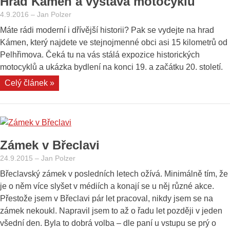
Hrad Kámen a výstava motocyklů
4.9.2016
–
Jan Polzer
Máte rádi moderní i dřívější historii? Pak se vydejte na hrad
Kámen, který najdete ve stejnojmenné obci asi 15 kilometrů od
Pelhřimova. Čeká tu na vás stálá expozice historických
motocyklů a ukázka bydlení na konci 19. a začátku 20. století.
„Hrad
Celý článek »
Kámen
a
výstava
motocyklů“
Zámek v Břeclavi
24.9.2015
–
Jan Polzer
Břeclavský zámek v posledních letech ožívá. Minimálně tím, že
je o něm více slyšet v médiích a konají se u něj různé akce.
Přestože jsem v Břeclavi pár let pracoval, nikdy jsem se na
zámek nekoukl. Napravil jsem to až o řadu let později v jeden
všední den. Byla to dobrá volba – dle paní u vstupu se prý o