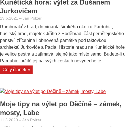
Kunětická hora: výlet za Dušanem
Jurkovičem
19.6.2021
–
Jan Polzer
Rumburakův hrad, dominanta širokého okolí u Pardubic,
husitský hrad, majetek Jiřího z Poděbrad, část pernštejnského
panství, zřícenina i obnovená památka pod taktovkou
architektů Jurkoviče a Pacla. Historie hradu na Kunětické hoře
je velice pestrá a zajímavá, stejně jako místo samo. Budete-li u
Pardubic, určitě jej na svých cestách nevynechejte.
„Kunětická
Celý článek »
hora:
výlet
za
Dušanem
Moje tipy na výlet po Děčíně – zámek,
Jurkovičem“
mosty, Labe
11.5.2020
–
Jan Polzer