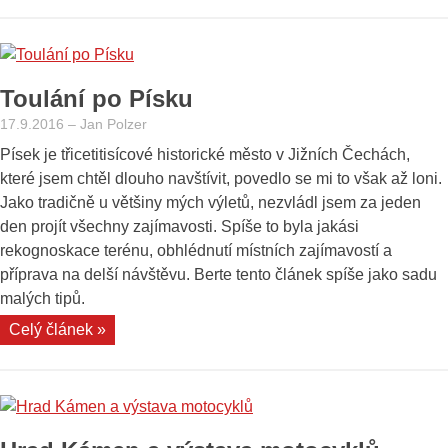
na
Karlštejn“
Toulání po Písku
17.9.2016
–
Jan Polzer
Písek je třicetitisícové historické město v Jižních Čechách,
které jsem chtěl dlouho navštívit, povedlo se mi to však až loni.
Jako tradičně u většiny mých výletů, nezvládl jsem za jeden
den projít všechny zajímavosti. Spíše to byla jakási
rekognoskace terénu, obhlédnutí místních zajímavostí a
příprava na delší návštěvu. Berte tento článek spíše jako sadu
malých tipů.
„Toulání
Celý článek »
po
Písku“