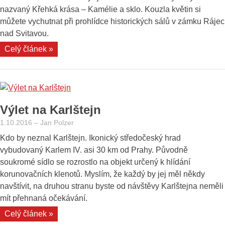
Dyje“
nazvaný Křehká krása – Kamélie a sklo. Kouzla květin si
můžete vychutnat při prohlídce historických sálů v zámku Rájec
nad Svitavou.
„Za
Celý článek »
kaméliemi
do
Rájce
nad
Výlet na Karlštejn
Svitavou“
1.10.2016
–
Jan Polzer
Kdo by neznal Karlštejn. Ikonický středočeský hrad
vybudovaný Karlem IV. asi 30 km od Prahy. Původně
soukromé sídlo se rozrostlo na objekt určený k hlídání
korunovačních klenotů. Myslím, že každý by jej měl někdy
navštívit, na druhou stranu byste od návštěvy Karlštejna neměli
mít přehnaná očekávání.
„Výlet
Celý článek »