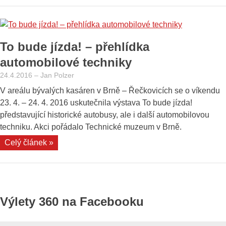
a
výstava
motocyklů“
To bude jízda! – přehlídka
automobilové techniky
24.4.2016
–
Jan Polzer
V areálu bývalých kasáren v Brně – Řečkovicích se o víkendu
23. 4. – 24. 4. 2016 uskutečnila výstava To bude jízda!
představující historické autobusy, ale i další automobilovou
techniku. Akci pořádalo Technické muzeum v Brně.
„To
Celý článek »
bude
jízda!
–
přehlídka
Výlety 360 na Facebooku
automobilové
techniky“