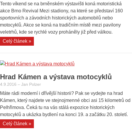
Tento víkend se na brněnském výstavišti koná motoristická
akce Brno Revival Mezi stadiony, na které se představí 160
sportovních a závodních historických automobilů nebo
motocyklů. Akce se koná na tradičním místě mezi pavilony
veletrhů, kde se rychlé vozy proháněly již před válkou.
„Přijďte
Celý článek »
v neděli
na
Brno
Revival
Hrad Kámen a výstava motocyklů
Mezi
pavilony“
4.9.2016
–
Jan Polzer
Máte rádi moderní i dřívější historii? Pak se vydejte na hrad
Kámen, který najdete ve stejnojmenné obci asi 15 kilometrů od
Pelhřimova. Čeká tu na vás stálá expozice historických
motocyklů a ukázka bydlení na konci 19. a začátku 20. století.
„Hrad
Celý článek »
Kámen