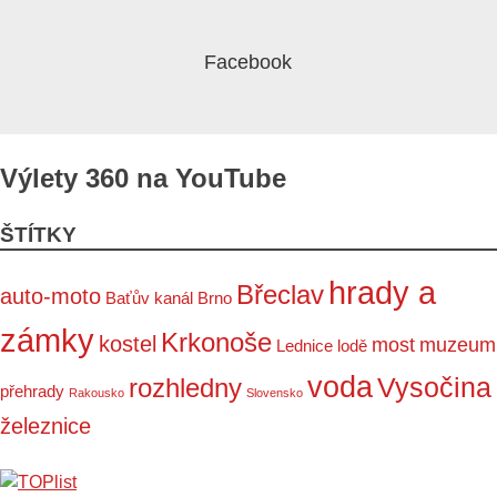
Výlety 360 na YouTube
ŠTÍTKY
hrady a
Břeclav
auto-moto
Baťův kanál
Brno
zámky
Krkonoše
kostel
most
muzeum
Lednice
lodě
voda
Vysočina
rozhledny
přehrady
Rakousko
Slovensko
železnice