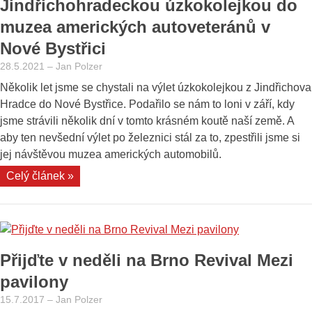
Jindřichohradeckou úzkokolejkou do
muzea amerických autoveteránů v
Nové Bystřici
28.5.2021
–
Jan Polzer
Několik let jsme se chystali na výlet úzkokolejkou z Jindřichova
Hradce do Nové Bystřice. Podařilo se nám to loni v září, kdy
jsme strávili několik dní v tomto krásném koutě naší země. A
aby ten nevšední výlet po železnici stál za to, zpestřili jsme si
jej návštěvou muzea amerických automobilů.
„Jindřichohradeckou
Celý článek »
úzkokolejkou
do
muzea
amerických
Přijďte v neděli na Brno Revival Mezi
autoveteránů
v
pavilony
Nové
15.7.2017
–
Jan Polzer
Bystřici“