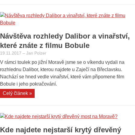
Vysočinu:
Vítochov
a
jeho
Návštěva rozhledy Dalibor a vinařství,
kostel
na
které znáte z filmu Bobule
samotě“
19.11.2017
–
Jan Polzer
V rámci toulek po jižní Moravě jsme se o víkendu vydali na
rozhlednu Dalibor, kterou najdete u Zaječí na Břeclavsku.
Nachází se hned vedle vinařství, které vám připomene film
Bobule i jeho pokračování.
„Návštěva
Celý článek »
rozhledy
Dalibor
a
vinařství,
Kde najdete nejstarší krytý dřevěný
které