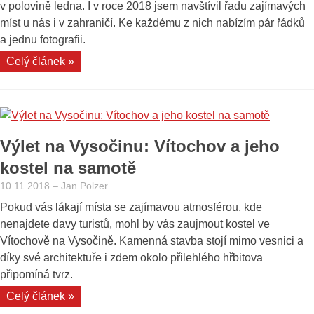
v polovině ledna. I v roce 2018 jsem navštívil řadu zajímavých
míst u nás i v zahraničí. Ke každému z nich nabízím pár řádků
a jednu fotografii.
„Ohlédnutí
Celý článek »
za
výlety
v
roce
Výlet na Vysočinu: Vítochov a jeho
2018:
z
kostel na samotě
jihu
10.11.2018
–
Jan Polzer
Moravy
Pokud vás lákají místa se zajímavou atmosférou, kde
k
nenajdete davy turistů, mohl by vás zaujmout kostel ve
Severnímu
Vítochově na Vysočině. Kamenná stavba stojí mimo vesnici a
moři
díky své architektuře i zdem okolo přilehlého hřbitova
i
připomíná tvrz.
na
„Výlet
Celý článek »
Jadran“
na