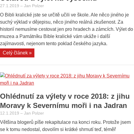
místního
27.1.2019
–
Jan Polzer
zámku“
O Bibli kralické jste se určitě učili ve škole. Ale něco jiného je
suchý výklad v dějepisu, něco jiného reálná zkušenost. Za
historií nemusíme cestovat jen pro hradech a zámcích. Výlet do
muzea a Památníku Bible kralické vám ukáže i další
zajímavosti, nejenom tento poklad českého jazyka.
„Památník
Celý článek »
Bible
kralické
v
Kralicích
nad
Ohlédnutí za výlety v roce 2018: z jihu
Oslavou
a
Moravy k Severnímu moři i na Jadran
výlet
12.1.2019
–
Jan Polzer
na
Většina blogerů píše rekapitulace na konci roku. Protože jsem
Vysočinu“
se k tomu nedostal, dovolím si krátké shrnutí teď, téměř