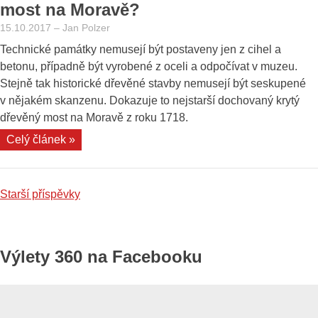
znáte
most na Moravě?
z
15.10.2017
–
Jan Polzer
filmu
Technické památky nemusejí být postaveny jen z cihel a
Bobule“
betonu, případně být vyrobené z oceli a odpočívat v muzeu.
Stejně tak historické dřevěné stavby nemusejí být seskupené
v nějakém skanzenu. Dokazuje to nejstarší dochovaný krytý
dřevěný most na Moravě z roku 1718.
„Kde
Celý článek »
najdete
nejstarší
krytý
Navigace
Starší příspěvky
dřevěný
pro
most
příspěvky
na
Výlety 360 na Facebooku
Moravě?“