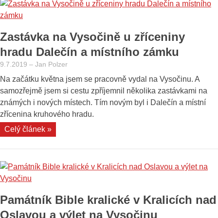
–
letní
sídlo
Zastávka na Vysočině u zříceniny
rodu
Harrachů“
hradu Dalečín a místního zámku
9.7.2019
–
Jan Polzer
Na začátku května jsem se pracovně vydal na Vysočinu. A
samozřejmě jsem si cestu zpříjemnil několika zastávkami na
známých i nových místech. Tím novým byl i Dalečín a místní
zřícenina kruhového hradu.
„Zastávka
Celý článek »
na
Vysočině
u
zříceniny
hradu
Památník Bible kralické v Kralicích nad
Dalečín
a
Oslavou a výlet na Vysočinu