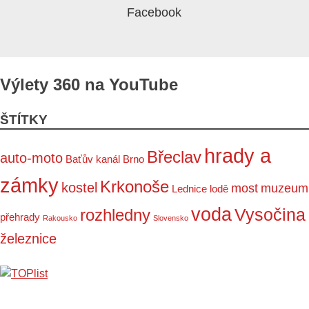
Výlety 360 na YouTube
ŠTÍTKY
hrady a
Břeclav
auto-moto
Baťův kanál
Brno
zámky
Krkonoše
kostel
most
muzeum
Lednice
lodě
voda
Vysočina
rozhledny
přehrady
Rakousko
Slovensko
železnice