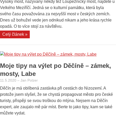
Vysoký most, nazývaný někdy též Loupežnický most, najdete u
Velkého Meziříčí. Jedná se o kulturní památku, která byla
svého času považována za nejvyšší most v českých zemích.
Dnes už bohužel vede jen odnikud nikam a jeho krása rychle
opadá. O to více stojí za návštěvu.
„Výlet
Celý článek »
bez
davů?
Navštivte
Vysoký
Moje tipy na výlet po Děčíně – zámek,
most
u
mosty, Labe
Velkého
11.5.2020
–
Jan Polzer
Meziříčí.
Děčín je má oblíbená zastávka při cestách do Nizozemí. A
Než
protože jsem slyšel, že se chystá propagovat město pro české
spadne“
turisty, přispěji se svou troškou do mlýna. Nejsem na Děčín
expert, ale zaujalo mě pár míst. Berte to jako tipy, kam se také
můžete vydat.