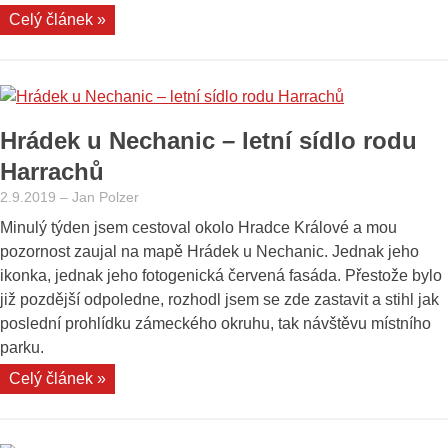
„Moje
Celý článek »
tipy
na
výlet
po
Hrádek u Nechanic – letní sídlo rodu
Děčíně
–
Harrachů
zámek,
2.9.2019
–
Jan Polzer
mosty,
Minulý týden jsem cestoval okolo Hradce Králové a mou
Labe“
pozornost zaujal na mapě Hrádek u Nechanic. Jednak jeho
ikonka, jednak jeho fotogenická červená fasáda. Přestože bylo
již pozdější odpoledne, rozhodl jsem se zde zastavit a stihl jak
poslední prohlídku zámeckého okruhu, tak návštěvu místního
parku.
„Hrádek
Celý článek »
u
Nechanic