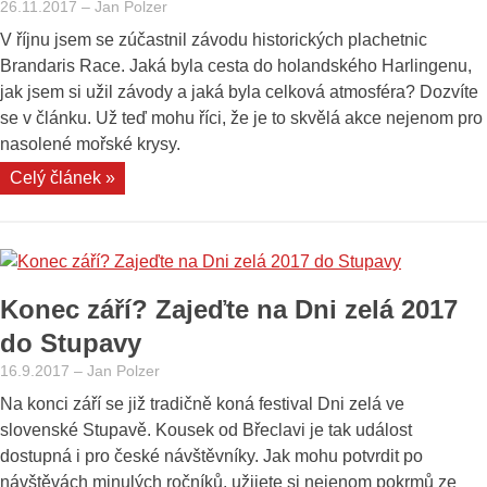
26.11.2017
–
Jan Polzer
Severnímu
V říjnu jsem se zúčastnil závodu historických plachetnic
moři
Brandaris Race. Jaká byla cesta do holandského Harlingenu,
i
jak jsem si užil závody a jaká byla celková atmosféra? Dozvíte
na
se v článku. Už teď mohu říci, že je to skvělá akce nejenom pro
Jadran“
nasolené mořské krysy.
„Moje
Celý článek »
první
regata:
Brandaris
Race
Konec září? Zajeďte na Dni zelá 2017
a
historické
do Stupavy
plachetnice,
16.9.2017
–
Jan Polzer
kam
Na konci září se již tradičně koná festival Dni zelá ve
oko
slovenské Stupavě. Kousek od Břeclavi je tak událost
dohlédne“
dostupná i pro české návštěvníky. Jak mohu potvrdit po
návštěvách minulých ročníků, užijete si nejenom pokrmů ze