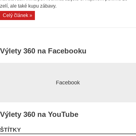
zelí, ale také kupu zábavy.
„Konec
Celý článek »
září?
Zajeďte
na
Dni
Výlety 360 na Facebooku
zelá
2017
do
Stupavy“
Výlety 360 na YouTube
ŠTÍTKY