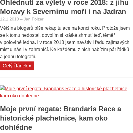
Ohlédnutí za výlety v roce 2018: z jihu
Moravy k Severnímu moři i na Jadran
12.1.2019
–
Jan Polzer
Většina blogerů píše rekapitulace na konci roku. Protože jsem
se k tomu nedostal, dovolím si krátké shrnutí teď, téměř
v polovině ledna. I v roce 2018 jsem navštívil řadu zajímavých
míst u nás i v zahraničí. Ke každému z nich nabízím pár řádků
a jednu fotografii.
„Ohlédnutí
Celý článek »
za
výlety
v
roce
2018:
Moje první regata: Brandaris Race a
z
jihu
historické plachetnice, kam oko
Moravy
dohlédne
k