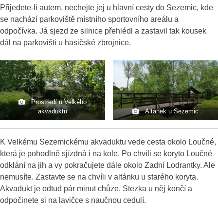
Přijedete-li autem, nechejte jej u hlavní cesty do Sezemic, kde
se nachází parkoviště místního sportovního areálu a
odpočívka. Já sjezd ze silnice přehlédl a zastavil tak kousek
dál na parkovišti u hasičské zbrojnice.
Prostředí u Velkého
akvaduktu
Altánek u Sezemic
K Velkému Sezemickému akvaduktu vede cesta okolo Loučné,
která je pohodlně sjízdná i na kole. Po chvíli se koryto Loučné
odklání na jih a vy pokračujete dále okolo Zadní Lodrantky. Ale
nemusíte. Zastavte se na chvíli v altánku u starého koryta.
Akvadukt je odtud pár minut chůze. Stezka u něj končí a
odpočinete si na lavičce s naučnou cedulí.