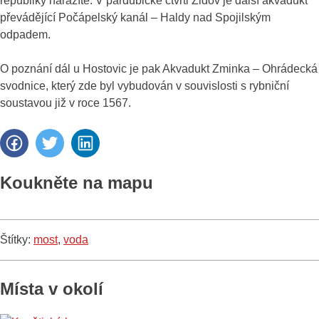
republiky narazíte. V pardubické čtvrti Židov je další akvadukt
převádějící Počápelský kanál – Haldy nad Spojilským
odpadem.
O poznání dál u Hostovic je pak Akvadukt Zminka – Ohrádecká
svodnice, který zde byl vybudován v souvislosti s rybniční
soustavou již v roce 1567.
Koukněte na mapu
Štítky:
most
,
voda
Místa v okolí