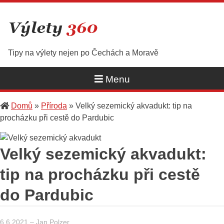
Skip
to
content
Tipy na výlety nejen po Čechách a Moravě
Menu
Domů
»
Příroda
»
Velký sezemický akvadukt: tip na
procházku při cestě do Pardubic
Velký sezemický akvadukt:
tip na procházku při cestě
do Pardubic
6.6.2021
–
Jan Polzer