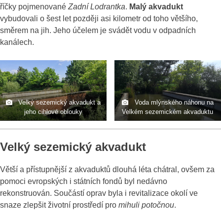
říčky pojmenované
Zadní Lodrantka
.
Malý akvadukt
vybudovali o šest let později asi kilometr od toho většího,
směrem na jih. Jeho účelem je svádět vodu v odpadních
kanálech.
Velký sezemický akvadukt a
Voda mlýnského náhonu na
jeho cihlové oblouky
Velkém sezemickém akvaduktu
Velký sezemický akvadukt
Větší a přístupnější z akvaduktů dlouhá léta chátral, ovšem za
pomoci evropských i státních fondů byl nedávno
rekonstruován. Součástí oprav byla i revitalizace okolí ve
snaze zlepšit životní prostředí pro
mihuli potočnou
.