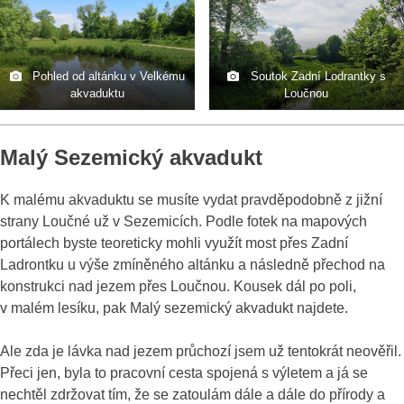
Pohled od altánku v Velkému
Soutok Zadní Lodrantky s
akvaduktu
Loučnou
Malý Sezemický akvadukt
K malému akvaduktu se musíte vydat pravděpodobně z jižní
strany Loučné už v Sezemicích. Podle fotek na mapových
portálech byste teoreticky mohli využít most přes Zadní
Ladrontku u výše zmíněného altánku a následně přechod na
konstrukci nad jezem přes Loučnou. Kousek dál po poli,
v malém lesíku, pak Malý sezemický akvadukt najdete.
Ale zda je lávka nad jezem průchozí jsem už tentokrát neověřil.
Přeci jen, byla to pracovní cesta spojená s výletem a já se
nechtěl zdržovat tím, že se zatoulám dále a dále do přírody a