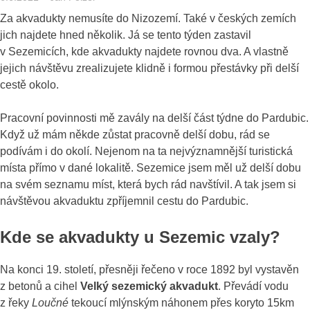
Za akvadukty nemusíte do Nizozemí. Také v českých zemích
jich najdete hned několik. Já se tento týden zastavil
v Sezemicích, kde akvadukty najdete rovnou dva. A vlastně
jejich návštěvu zrealizujete klidně i formou přestávky při delší
cestě okolo.
Pracovní povinnosti mě zavály na delší část týdne do Pardubic.
Když už mám někde zůstat pracovně delší dobu, rád se
podívám i do okolí. Nejenom na ta nejvýznamnější turistická
místa přímo v dané lokalitě. Sezemice jsem měl už delší dobu
na svém seznamu míst, která bych rád navštívil. A tak jsem si
návštěvou akvaduktu zpříjemnil cestu do Pardubic.
Kde se akvadukty u Sezemic vzaly?
Na konci 19. století, přesněji řečeno v roce 1892 byl vystavěn
z betonů a cihel
Velký sezemický akvadukt
. Převádí vodu
z řeky
Loučné
tekoucí mlýnským náhonem přes koryto 15km