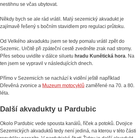
nestihnu se včas ubytovat.
Někdy bych se ale rád vrátil. Malý sezemický akvadukt je
zajímavě řešený s bočním stavidlem pro regulaci průtoku.
Od Velkého akvaduktu jsem se tedy pomalu vrátil zpět do
Sezemic. Určitě při zpáteční cestě zvedněte zrak nad stromy.
Přes sebou uvidíte v dálce siluetu
hradu Kunětická hora
. Na
ten jsem se vypravil v následujících dnech.
Přímo v Sezemicích se nachází k vidění ještě například
Dřevěná zvonice a
Muzeum motocyklů
zaměřené na 70. a 80.
léta.
Další akvadukty u Pardubic
Okolo Pardubic vede spousta kanálů, říček a potoků. Dvojice
Sezemických akvaduktů tedy není jediná, na kterou v této části