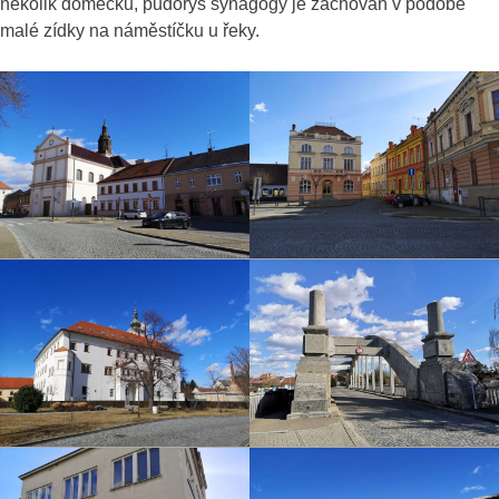
několik domečků, půdorys synagogy je zachován v podobě
malé zídky na náměstíčku u řeky.