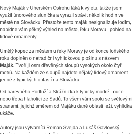
Nový Maják v Uherském Ostrohu láká k výletu, takže jsem
využil únorového sluníčka a vyrazil strávit několik hodin ve
městě na Slovácku. Přestože tento maják nesignalizuje lodím,
nabídne vám pěkný výhled na město, řeku Moravu i pohled na
lidové ornamenty.
Umělý kopec za městem u řeky Moravy je od konce loňského
roku doplněn o netradiční vyhlídkovou plošinu s názvem
Maják
. Tvoří ji osm dřevěných sloupů vysokých okolo čtyř
metrů. Na každém ze sloupů najdete nějaký lidový ornament
jedné z typických oblastí na Slovácku.
Od barevného Podluží a Strážnicka k typicky modré Louce
nebo třeba hlaholici ze Sadů. To všem vám spolu se světovými
stranami, jejichž směrem od Majáku dané oblasti leží, vyhlídka
ukáže.
Autory jsou výtvarníci Roman Švejda a Lukáš Gavlovský.