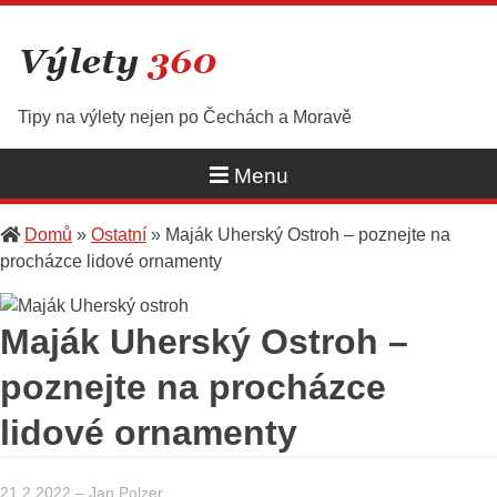
Skip
to
content
Tipy na výlety nejen po Čechách a Moravě
Menu
Domů
»
Ostatní
»
Maják Uherský Ostroh – poznejte na
procházce lidové ornamenty
Maják Uherský Ostroh –
poznejte na procházce
lidové ornamenty
21.2.2022
–
Jan Polzer