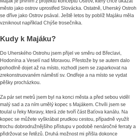
Maják je prvním z projektů konceptu Ostrov, který chce ukázat
město jako ostrov uprostřed Slovácka. Ostatně, Uherský Ostroh
se dříve jako Ostrov psával. Ještě letos by poblíž Majáku měla
vzniknout například Chýše trosečníka.
Kudy k Majáku?
Do Uherského Ostrohu jsem přijel ve směru od Břeclavi,
Hodonína a Veselí nad Moravou. Přestože by se autem dalo
pohodlně dojet až na místo, rozhodl jsem se zaparkovat na
zrekonstruovaném náměstí sv. Ondřeje a na místo se vydat
pěšky procházkou.
Za pár set metrů jsem byl na konci města a před sebou viděl
malý sad a za ním umělý kopec s Majákem. Chvíli jsem se
toulal u řeky Moravy, která zde tvoří část Baťova kanálu. Na
kopec se můžete vyškrábat prudkou cestou, případně využít
trochu dobrodružnějšího přístupu v podobě nenáročné ferraty a
přidržovat se řetězů. Druhá možnost mi přišla dokonce