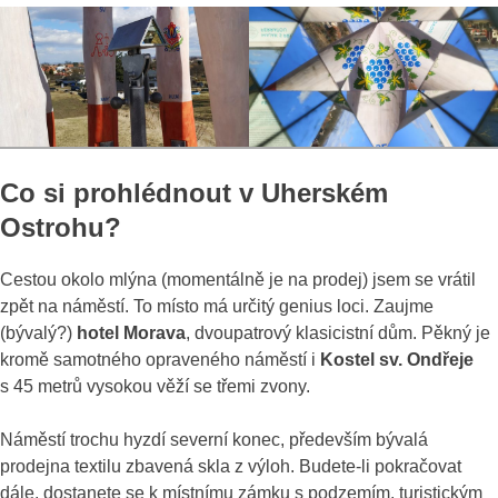
Co si prohlédnout v Uherském
Ostrohu?
Cestou okolo mlýna (momentálně je na prodej) jsem se vrátil
zpět na náměstí. To místo má určitý genius loci. Zaujme
(bývalý?)
hotel Morava
, dvoupatrový klasicistní dům. Pěkný je
kromě samotného opraveného náměstí i
Kostel sv. Ondřeje
s 45 metrů vysokou věží se třemi zvony.
Náměstí trochu hyzdí severní konec, především bývalá
prodejna textilu zbavená skla z výloh. Budete-li pokračovat
dále, dostanete se k místnímu zámku s podzemím, turistickým