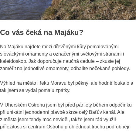
Co vás čeká na Majáku?
Na Majáku najdete mezi dřevěnými kůly pomalovanými
slováckými ornamenty a označenými světovými stranami i
kaleidoskop. Jak doporučuje naučná cedule – zkuste jej
zaměřit na jednotlivé ornamenty, odhalíte nečekané pohledy.
Výhled na město i řeku Moravu byl pěkný, ale hodně foukalo a
tak jsem se vydal pomalu zpátky.
V Uherském Ostrohu jsem byl před pár lety během odpočinku
při unikátní jednodenní plavbě skrze celý Baťův kanál. Ale
z města jsem tehdy moc neviděl, takže jsem rád využil
příležitosti si centrum Ostrohu prohlédnout trochu podrobněji.