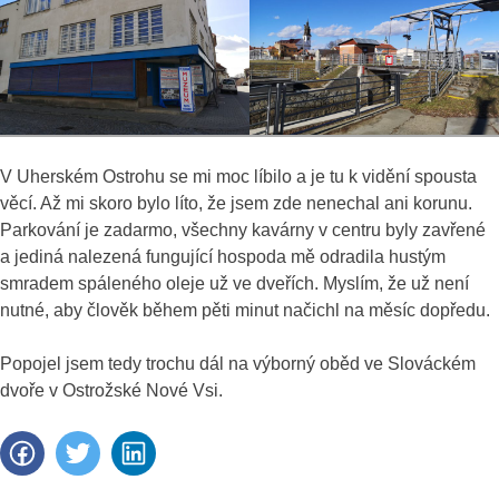
V Uherském Ostrohu se mi moc líbilo a je tu k vidění spousta
věcí. Až mi skoro bylo líto, že jsem zde nenechal ani korunu.
Parkování je zadarmo, všechny kavárny v centru byly zavřené
a jediná nalezená fungující hospoda mě odradila hustým
smradem spáleného oleje už ve dveřích. Myslím, že už není
nutné, aby člověk během pěti minut načichl na měsíc dopředu.
Popojel jsem tedy trochu dál na výborný oběd ve Slováckém
dvoře v Ostrožské Nové Vsi.