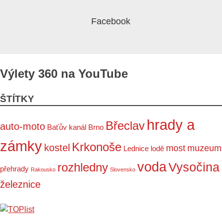
Výlety 360 na YouTube
ŠTÍTKY
hrady a
Břeclav
auto-moto
Baťův kanál
Brno
zámky
Krkonoše
kostel
most
muzeum
Lednice
lodě
voda
Vysočina
rozhledny
přehrady
Rakousko
Slovensko
železnice