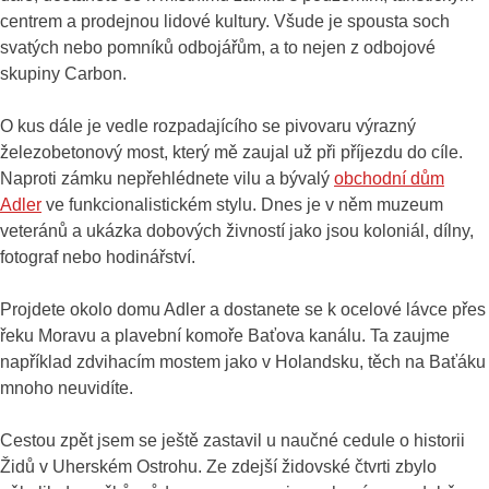
centrem a prodejnou lidové kultury. Všude je spousta soch
svatých nebo pomníků odbojářům, a to nejen z odbojové
skupiny Carbon.
O kus dále je vedle rozpadajícího se pivovaru výrazný
železobetonový most, který mě zaujal už při příjezdu do cíle.
Naproti zámku nepřehlédnete vilu a bývalý
obchodní dům
Adler
ve funkcionalistickém stylu. Dnes je v něm muzeum
veteránů a ukázka dobových živností jako jsou koloniál, dílny,
fotograf nebo hodinářství.
Projdete okolo domu Adler a dostanete se k ocelové lávce přes
řeku Moravu a plavební komoře Baťova kanálu. Ta zaujme
například zdvihacím mostem jako v Holandsku, těch na Baťáku
mnoho neuvidíte.
Cestou zpět jsem se ještě zastavil u naučné cedule o historii
Židů v Uherském Ostrohu. Ze zdejší židovské čtvrti zbylo