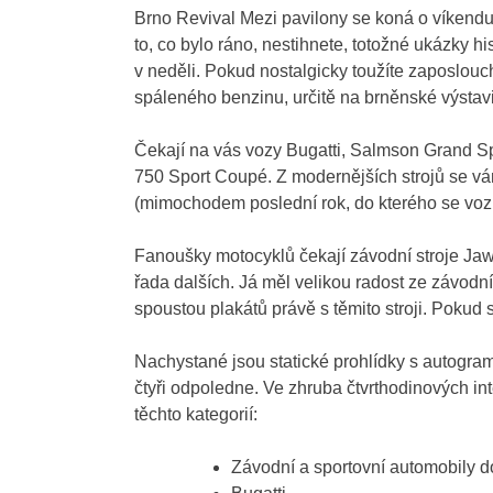
Brno Revival Mezi pavilony se koná o víkendu
to, co bylo ráno, nestihnete, totožné ukázky h
v neděli. Pokud nostalgicky toužíte zaposlou
spáleného benzinu, určitě na brněnské výstavi
Čekají na vás vozy Bugatti, Salmson Grand Sp
750 Sport Coupé. Z modernějších strojů se 
(mimochodem poslední rok, do kterého se voz
Fanoušky motocyklů čekají závodní stroje Ja
řada dalších. Já měl velikou radost ze závodn
spoustou plakátů právě s těmito stroji. Pokud
Nachystané jsou statické prohlídky s autogram
čtyři odpoledne. Ve zhruba čtvrthodinových int
těchto kategorií:
Závodní a sportovní automobily d