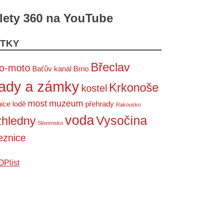
lety 360 na YouTube
ÍTKY
Břeclav
to-moto
Baťův kanál
Brno
ady a zámky
Krkonoše
kostel
most
muzeum
ice
lodě
přehrady
Rakousko
voda
Vysočina
zhledny
Slovensko
eznice