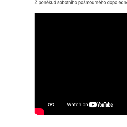
Z poněkud sobotního pošmourného dopoledne js