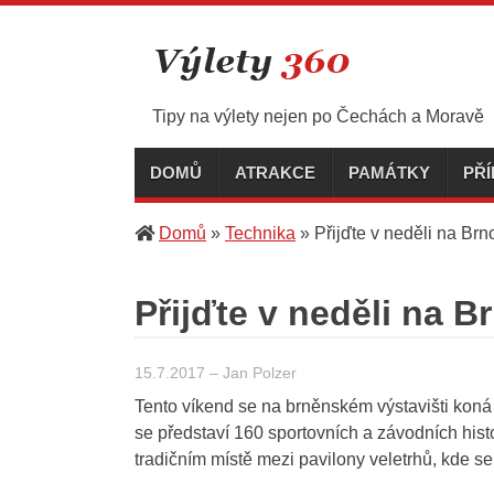
Skip
to
content
Tipy na výlety nejen po Čechách a Moravě
DOMŮ
ATRAKCE
PAMÁTKY
PŘ
Domů
»
Technika
»
Přijďte v neděli na Br
Přijďte v neděli na B
15.7.2017
–
Jan Polzer
Tento víkend se na brněnském výstavišti koná 
se představí 160 sportovních a závodních his
tradičním místě mezi pavilony veletrhů, kde se