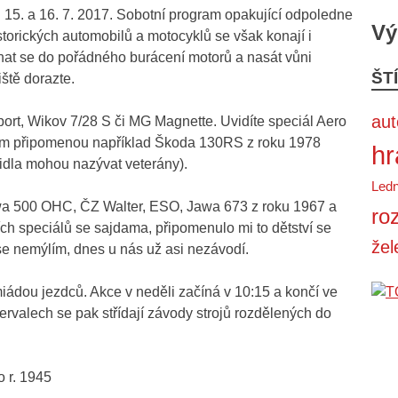
 15. a 16. 7. 2017. Sobotní program opakující odpoledne
Vý
istorických automobilů a motocyklů se však konají i
chat se do pořádného burácení motorů a nasát vůni
ŠT
ště dorazte.
au
ort, Wikov 7/28 S či MG Magnette. Uvidíte speciál Aero
vám připomenou například Škoda 130RS z roku 1978
hr
idla mohou nazývat veterány).
Ledn
wa 500 OHC, ČZ Walter, ESO, Jawa 673 z roku 1967 a
ro
ích speciálů se sajdama, připomenulo mi to dětství se
žel
 se nemýlím, dnes u nás už asi nezávodí.
iádou jezdců. Akce v neděli začíná v 10:15 a končí ve
ervalech se pak střídají závody strojů rozdělených do
o r. 1945