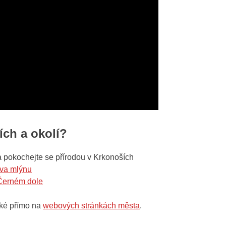
ích a okolí?
 pokochejte se přírodou v Krkonoších
ova mlýnu
 Černém dole
aké přímo na
webových stránkách města
.