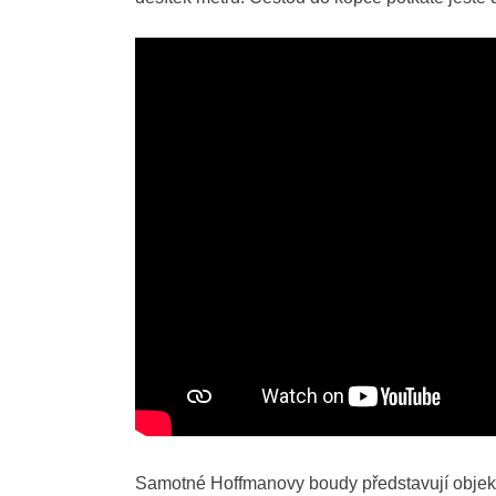
Samotné Hoffmanovy boudy představují objekt z