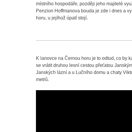
místního hospodáře, později jeho majitelé využi
Penzion Hoffmanova bouda je zde i dnes a vyu
horu, u jejíhož úpatí stojí.
K lanovce na Černou horu je to odtud, co by 
se vrátit druhou lesní cestou přeťatou Janským
Janských lázní a u Lučního domu a chaty Vikto
metrů.