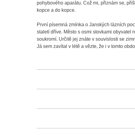
pohybového aparátu. Což mi, přiznám se, přišl
kopce a do kopce.
První písemná zmínka o Janských lázních poch
staletí dříve. Město s osmi stovkami obyvatel 
soukromí. Určitě jej znáte v souvislosti se zi
Já sem zavítal v létě a vězte, že i v tomto ob