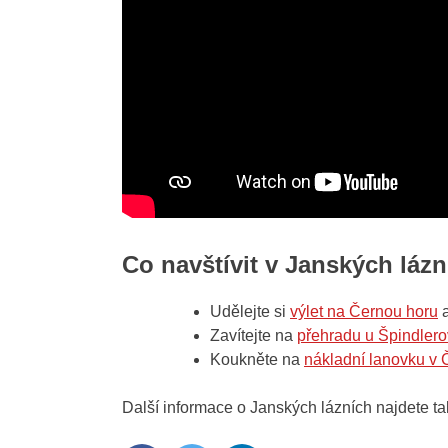
Co navštívit v Janských lázn
Udělejte si
výlet na Černou horu
a
Zavítejte na
přehradu u Špindler
Koukněte na
nákladní lanovku v
Další informace o Janských lázních najdete t