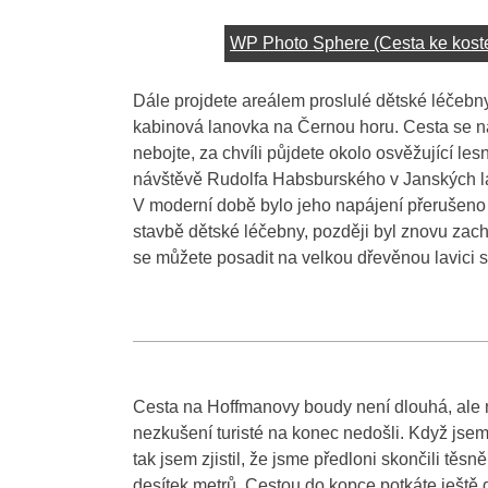
WP Photo Sphere (Cesta ke kostel
Dále projdete areálem proslulé dětské léčebn
kabinová lanovka na Černou horu. Cesta se n
nebojte, za chvíli půjdete okolo osvěžující le
návštěvě Rudolfa Habsburského v Janských lá
V moderní době bylo jeho napájení přerušeno k
stavbě dětské léčebny, později byl znovu zach
se můžete posadit na velkou dřevěnou lavici se
Cesta na Hoffmanovy boudy není dlouhá, ale m
nezkušení turisté na konec nedošli. Když jsem
tak jsem zjistil, že jsme předloni skončili t
desítek metrů. Cestou do kopce potkáte ještě 