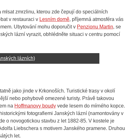
 mlsat zmrzlinu, kterou zde čepují do speciálních
bat v restauraci v
Lesním domě
, příjemná atmosféra vás
domem. Ubytování mohu doporučit v
Penzionu Martin
, se
ských lázní vyrazit, obhlédněte situaci v centru pomocí
nských lázních)
atně jako jinde v Krkonoších. Turistické trasy v okolí
ínější nebo pohybově omezené turisty. Právě takovou
sem na
Hoffmanovy boudy
vede lesem do mírného kopce.
historickými fotografiemi Janských lázní (namontovány v
de o novogotickou stavbu z let 1882-85. V kostele je
 Adolfa Liebschera s motivem Janského pramene. Druhou
átých let.