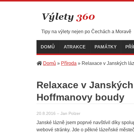
Skip
to
content
Tipy na výlety nejen po Čechách a Moravě
DOMŮ
ATRAKCE
PAMÁTKY
PŘ
Domů
»
Příroda
»
Relaxace v Janských láz
Relaxace v Janských 
Hoffmanovy boudy
20.8.2016
–
Jan Polzer
Janské lázně jsem poprvé navštívil díky spolu
webové stránky. Jde o pěkné lázeňské městečk