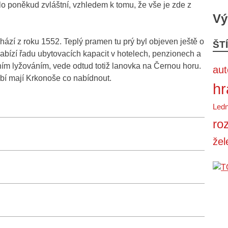
o poněkud zvláštní, vzhledem k tomu, že vše je zde z
Vý
ází z roku 1552. Teplý pramen tu prý byl objeven ještě o
ŠT
nabízí řadu ubytovacích kapacit v hotelech, penzionech a
mním lyžováním, vede odtud totiž lanovka na Černou horu.
au
dobí mají Krkonoše co nabídnout.
hr
Ledn
ro
žel