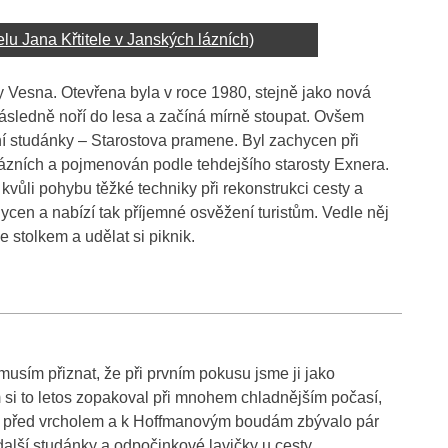
u Jana Křtitele v Janských lázních)
y Vesna. Otevřena byla v roce 1980, stejně jako nová
ásledně noří do lesa a začíná mírně stoupat. Ovšem
sní studánky – Starostova pramene. Byl zachycen při
zních a pojmenován podle tehdejšího starosty Exnera.
vůli pohybu těžké techniky při rekonstrukci cesty a
ycen a nabízí tak příjemné osvěžení turistům. Vedle něj
 stolkem a udělat si piknik.
usím přiznat, že při prvním pokusu jsme ji jako
 si to letos zopakoval při mnohem chladnějším počasí,
ěsně před vrcholem a k Hoffmanovým boudám zbývalo pár
další studánky a odpočinkové lavičky u cesty.