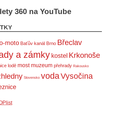
lety 360 na YouTube
ÍTKY
Břeclav
to-moto
Baťův kanál
Brno
ady a zámky
Krkonoše
kostel
most
muzeum
ice
lodě
přehrady
Rakousko
voda
Vysočina
zhledny
Slovensko
eznice