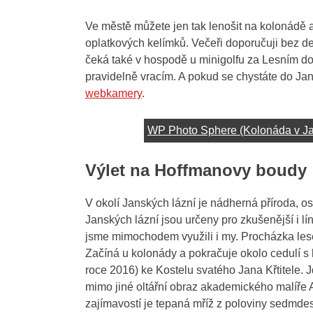
Ve městě můžete jen tak lenošit na kolonádě a
oplatkových kelímků. Večeři doporučuji bez de
čeká také v hospodě u minigolfu za Lesním 
pravidelně vracím. A pokud se chystáte do Jan
webkamery
.
WP Photo Sphere (Kolonáda v Ja
Výlet na Hoffmanovy boudy
V okolí Janských lázní je nádherná příroda, ost
Janských lázní jsou určeny pro zkušenější i l
jsme mimochodem využili i my. Procházka le
Začíná u kolonády a pokračuje okolo cedulí s 
roce 2016) ke Kostelu svatého Jana Křtitele. J
mimo jiné oltářní obraz akademického malíře
zajímavostí je tepaná mříž z poloviny sedmdes